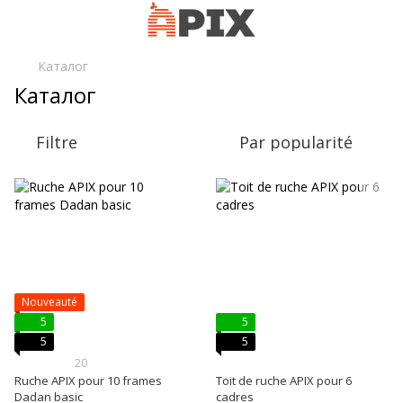
Каталог
Каталог
Filtre
Par popularité
Nouveauté
5
5
5
5
20
Ruche APIX pour 10 frames
Toit de ruche APIX pour 6
Dadan basic
cadres