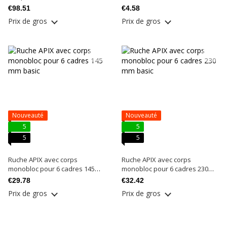
€98.51
€4.58
Prix ​​de gros
Prix ​​de gros
Nouveauté
Nouveauté
5
5
5
5
Ruche APIX avec corps
Ruche APIX avec corps
monobloc pour 6 cadres 145
monobloc pour 6 cadres 230
mm basic
mm basic
€29.78
€32.42
Prix ​​de gros
Prix ​​de gros