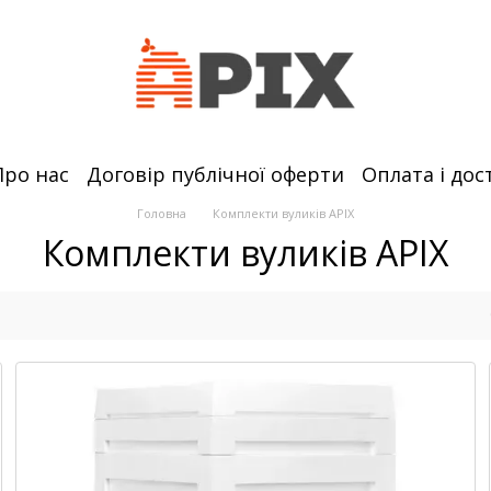
Про нас
Договір публічної оферти
Оплата і дос
Головна
Комплекти вуликів APIX
Комплекти вуликів APIX