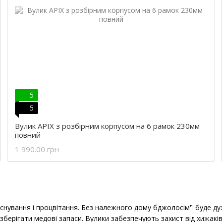
5
5
Вулик APIX з розбірним корпусом на 6 рамок 230мм
повний
1 990.00 грн
існування і процвітання. Без належного дому бджолосім'ї буде д
 зберігати медові запаси. Вулики забезпечують захист від хижак