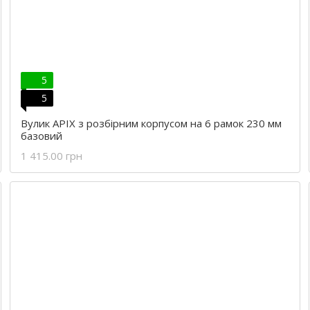
5
5
Вулик APIX з розбірним корпусом на 6 рамок 230 мм
базовий
1 415.00 грн