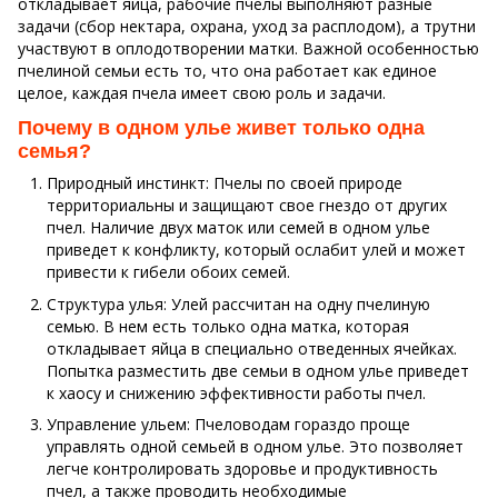
откладывает яйца, рабочие пчелы выполняют разные
задачи (сбор нектара, охрана, уход за расплодом), а трутни
участвуют в оплодотворении матки. Важной особенностью
пчелиной семьи есть то, что она работает как единое
целое, каждая пчела имеет свою роль и задачи.
Почему в одном улье живет только одна
семья?
Природный инстинкт: Пчелы по своей природе
территориальны и защищают свое гнездо от других
пчел. Наличие двух маток или семей в одном улье
приведет к конфликту, который ослабит улей и может
привести к гибели обоих семей.
Структура улья: Улей рассчитан на одну пчелиную
семью. В нем есть только одна матка, которая
откладывает яйца в специально отведенных ячейках.
Попытка разместить две семьи в одном улье приведет
к хаосу и снижению эффективности работы пчел.
Управление ульем: Пчеловодам гораздо проще
управлять одной семьей в одном улье. Это позволяет
легче контролировать здоровье и продуктивность
пчел, а также проводить необходимые