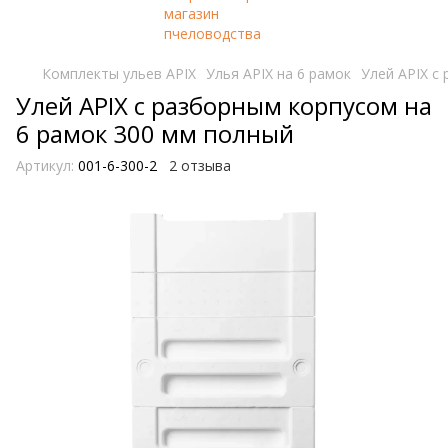
Комплекты ульев APIX
Улья APIX на 6 рамок
Улей APIX с
Улей APIX с разборным корпусом на
6 рамок 300 мм полный
Артикул:
001-6-300-2
2 отзыва