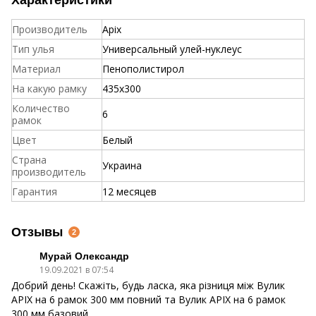
Производитель
Apix
Тип улья
Универсальный улей-нуклеус
Материал
Пенополистирол
На какую рамку
435x300
Количество
6
рамок
Цвет
Белый
Страна
Украина
производитель
Гарантия
12 месяцев
Отзывы
2
Мурай Олександр
19.09.2021 в 07:54
Добрий день! Скажіть, будь ласка, яка різниця між Вулик
APIX на 6 рамок 300 мм повний та Вулик APIX на 6 рамок
300 мм базовий.