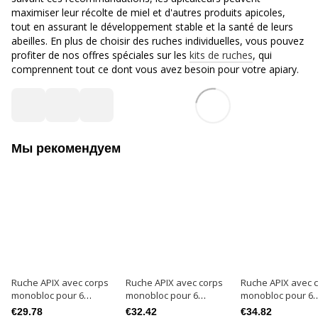
maximiser leur récolte de miel et d'autres produits apicoles,
tout en assurant le développement stable et la santé de leurs
abeilles. En plus de choisir des ruches individuelles, vous pouvez
profiter de nos offres spéciales sur les
kits de ruches
, qui
comprennent tout ce dont vous avez besoin pour votre apiary.
Мы рекомендуем
Ruche APIX avec corps
Ruche APIX avec corps
Ruche APIX avec 
monobloc pour 6
monobloc pour 6
monobloc pour 6
cadres 145 mm basic
cadres 230 mm basic
cadres 300 mm ba
€29.78
€32.42
€34.82