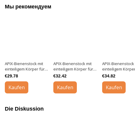
Мы рекомендуем
APIX-Bienenstock mit
APIX-Bienenstock mit
APIX-Bienenstock 
einteiligem Körper für 6
einteiligem Körper für 6
einteiligem Körper
Rahmen 145 mm Basic
Rahmen 230 mm Basic
Rahmen 300 mm B
€29.78
€32.42
€34.82
Kaufen
Kaufen
Kaufen
Die Diskussion